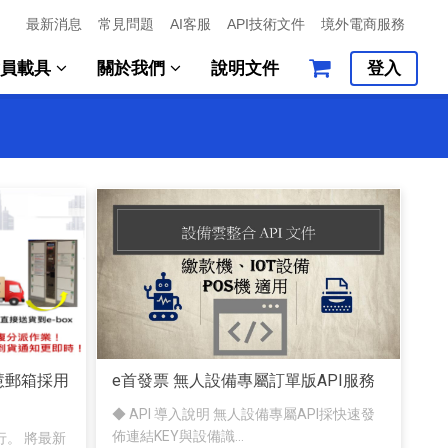
最新消息
常見問題
AI客服
API技術文件
境外電商服務
會員載具
關於我們
說明文件
登入
慧郵箱採用
e首發票 無人設備專屬訂單版API服務
◆ API 導入說明 無人設備專屬API採快速發
佈連結KEY與設備識...
。 將最新