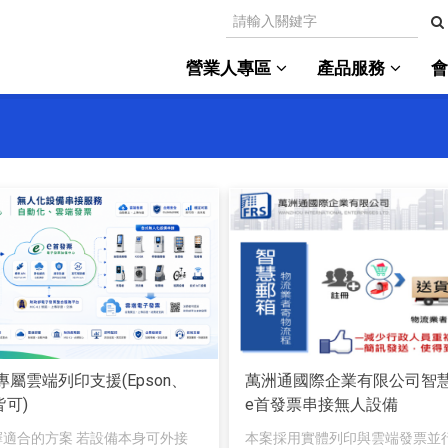
營業人專區
產品服務
屬雲端列印支援(Epson、
萬洲通國際企業有限公司智
皆可)
e首發票串接無人設備
擇適合的方案 若設備本身可外接
本案採用實體列印與雲端發票並行