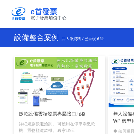
e首發票
電子發票加值中心
設備整合案例
共
6
筆資料 / 已呈現
6
筆
繳款設備雲端發票專屬接口服務
無人設備專
WP 機型
詳細規劃歡迎洽詢。 可應用在停車場繳款
機、置物櫃繳款機。 獨家LINE...
◆ 如何選