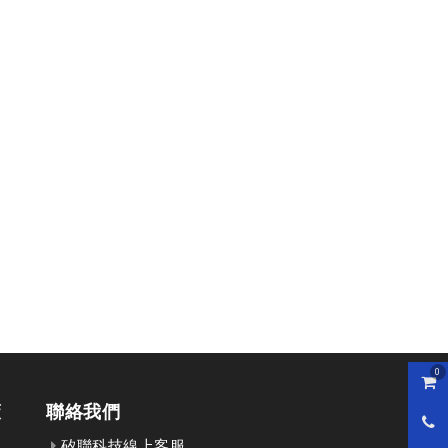
0
購物
策
聯絡我們
0800
矽聯科技線上客服