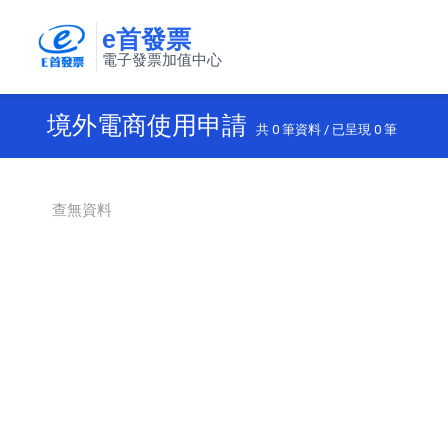
e首發票
電子發票加值中心
境外電商使用申請
共
0
筆資料 / 已呈現
0
筆
查無資料